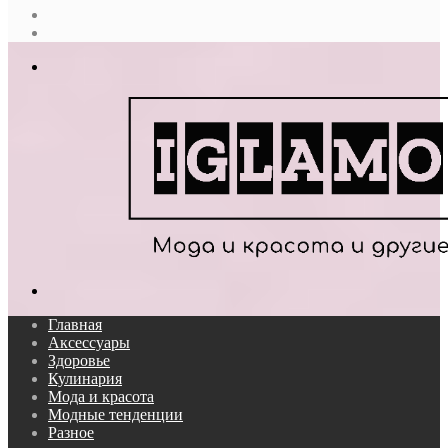
Случайная
статья
Log
In
Меню
Поиск...
Главная
Аксессуары
Здоровье
Кулинария
Мода и красота
Модные тенденции
Разное