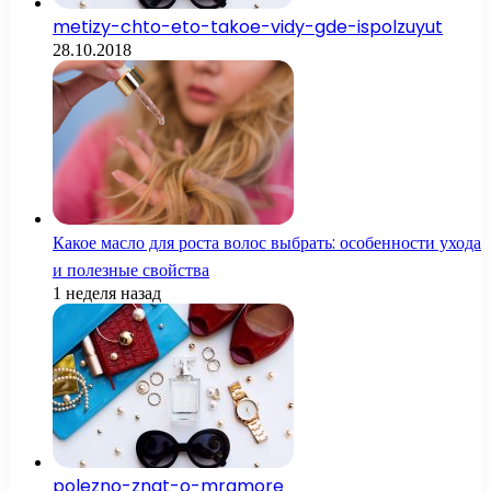
metizy-chto-eto-takoe-vidy-gde-ispolzuyut
28.10.2018
Какое масло для роста волос выбрать: особенности ухода
и полезные свойства
1 неделя назад
polezno-znat-o-mramore