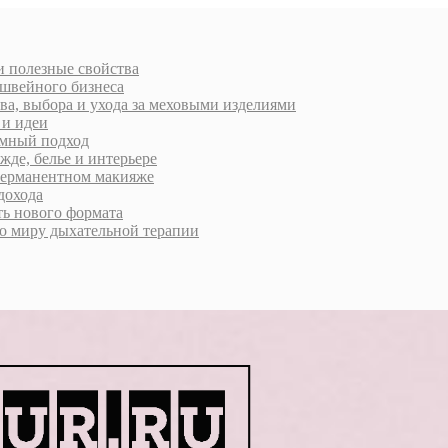
 и полезные свойства
 швейного бизнеса
ва, выбора и ухода за меховыми изделиями
 и идеи
умный подход
жде, белье и интерьере
 перманентном макияже
дохода
ь нового формата
о миру дыхательной терапии