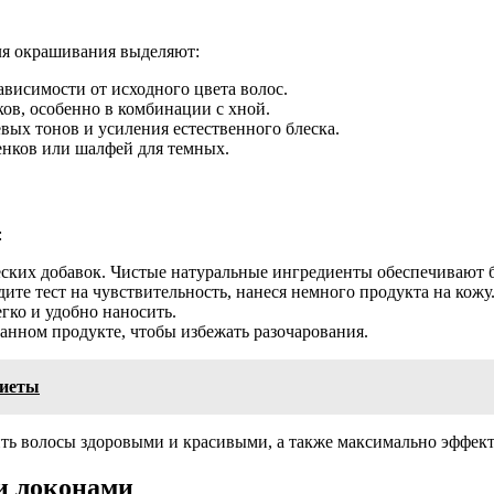
ля окрашивания выделяют:
висимости от исходного цвета волос.
ов, особенно в комбинации с хной.
вых тонов и усиления естественного блеска.
енков или шалфей для темных.
:
ских добавок. Чистые натуральные ингредиенты обеспечивают бе
те тест на чувствительность, нанеся немного продукта на кожу
гко и удобно наносить.
анном продукте, чтобы избежать разочарования.
диеты
ь волосы здоровыми и красивыми, а также максимально эффекти
и локонами