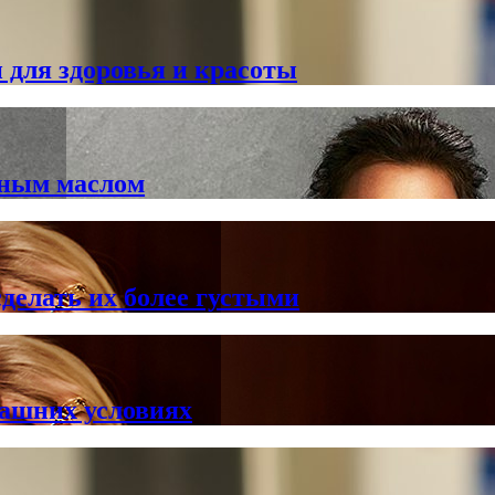
 для здоровья и красоты
йным маслом
делать их более густыми
машних условиях