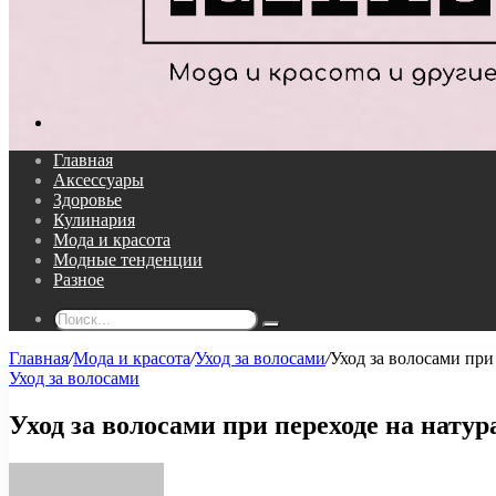
Поиск...
Главная
Аксессуары
Здоровье
Кулинария
Мода и красота
Модные тенденции
Разное
Поиск...
Главная
/
Мода и красота
/
Уход за волосами
/
Уход за волосами при
Уход за волосами
Уход за волосами при переходе на нату