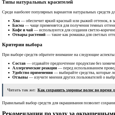
Типы натуральных красителей
Среди наиболее популярных вариантов натуральных средств д
Хна
— обеспечит яркий красный или рыжий оттенок, в за
Басма
— чаще применяется для получения темных оттенк
Кофе и чай
— используются для создания светло-коричне
Отвары растений
— такие как ромашка для светлых отт
Критерии выбора
При выборе средств обратите внимание на следующие аспекты
Состав
— отдавайте предпочтение продуктам без химиче
Аллергические реакции
— перед использованием проведи
Удобство применения
— выбирайте средства, которые ле
Отзывы
— изучите мнения других пользователей о выбр
Читать так же:
Как сохранить здоровье волос во время 
Правильный выбор средств для окрашивания позволит сохранит
Рекомендации по уходу за окрашенным