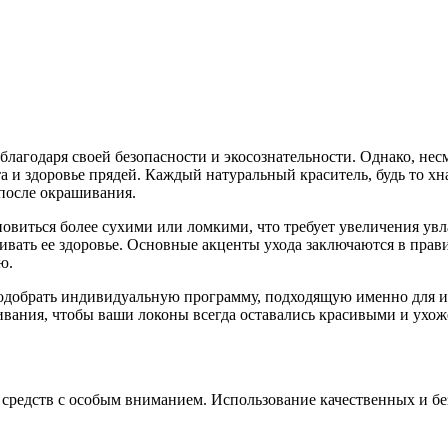
лагодаря своей безопасности и экосознательности. Однако, нес
а и здоровье прядей. Каждый натуральный краситель, будь то хна
 после окрашивания.
овиться более сухими или ломкими, что требует увеличения ув
живать ее здоровье. Основные акценты ухода заключаются в пр
ю.
добрать индивидуальную программу, подходящую именно для их 
ивания, чтобы ваши локоны всегда оставались красивыми и ухо
средств с особым вниманием. Использование качественных и бе