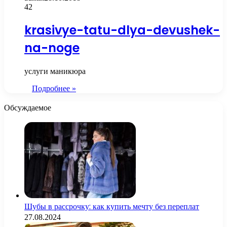
42
krasivye-tatu-dlya-devushek-
na-noge
услуги маникюра
Подробнее »
Обсуждаемое
Шубы в рассрочку: как купить мечту без переплат
27.08.2024