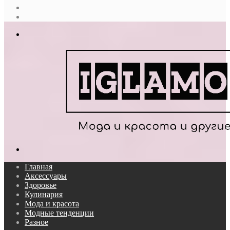
Случайная
статья
Log
In
Меню
Поиск...
Главная
Аксессуары
Здоровье
Кулинария
Мода и красота
Модные тенденции
Разное