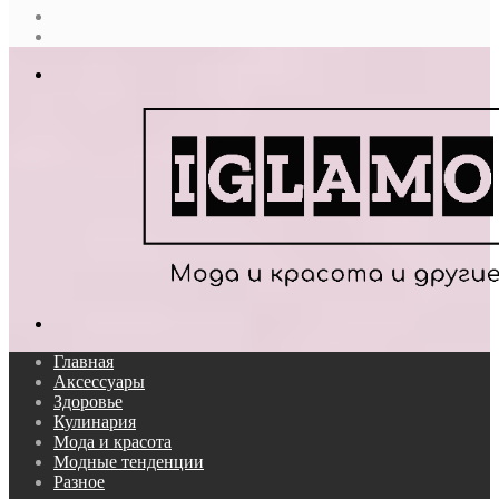
Случайная
статья
Log
In
Меню
Поиск...
Главная
Аксессуары
Здоровье
Кулинария
Мода и красота
Модные тенденции
Разное