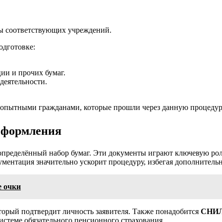
ты соответствующих учреждений.
одготовке:
ии и прочих бумаг.
деятельности.
и опытными гражданами, которые прошли через данную процедур
оформления
определённый набор бумаг. Эти документы играют ключевую роль
ментация значительно ускорит процедуру, избегая дополнитель
е очки
оторый подтвердит личность заявителя. Также понадобится
СНИ
истеме обязательного пенсионного страхования.