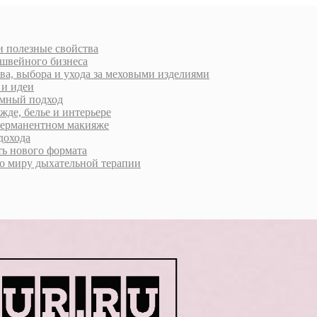
 и полезные свойства
 швейного бизнеса
ва, выбора и ухода за меховыми изделиями
 и идеи
умный подход
жде, белье и интерьере
 перманентном макияже
дохода
ь нового формата
о миру дыхательной терапии