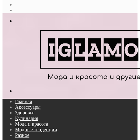
Случайная
статья
Log
In
Меню
Поиск...
Главная
Аксессуары
Здоровье
Кулинария
Мода и красота
Модные тенденции
Разное