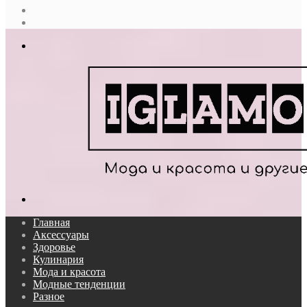
Случайная
статья
Log
In
Меню
Поиск...
Главная
Аксессуары
Здоровье
Кулинария
Мода и красота
Модные тенденции
Разное