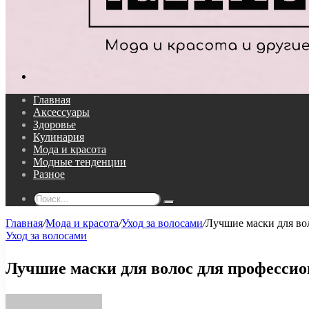
Поиск...
Главная
Аксессуары
Здоровье
Кулинария
Мода и красота
Модные тенденции
Разное
Поиск...
Главная
/
Мода и красота
/
Уход за волосами
/
Лучшие маски для во
Уход за волосами
Лучшие маски для волос для профессио