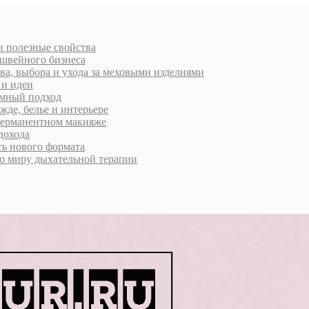
 и полезные свойства
 швейного бизнеса
ва, выбора и ухода за меховыми изделиями
 и идеи
умный подход
жде, белье и интерьере
 перманентном макияже
дохода
ь нового формата
о миру дыхательной терапии