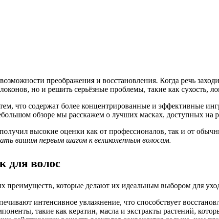
 возможности преображения и восстановления. Когда речь заход
оконов, но и решить серьёзные проблемы, такие как сухость, лом
ем, что содержат более концентрированные и эффективные инг
небольшом обзоре мы расскажем о лучших масках, доступных на р
олучил высокие оценки как от профессионалов, так и от обычн
ть вашим первым шагом к великолепным волосам.
 для волос
х преимуществ, которые делают их идеальным выбором для уход
чивают интенсивное увлажнение, что способствует восстанов
оненты, такие как кератин, масла и экстракты растений, котор