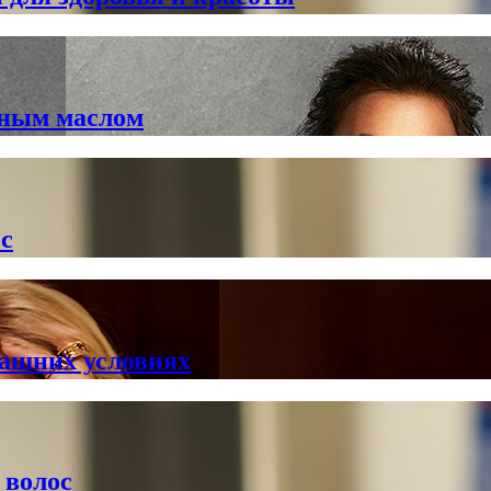
йным маслом
ос
машних условиях
 волос