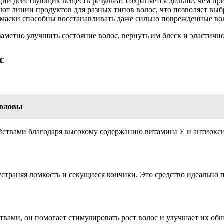
ии действующих веществ результат сохраняется дольше, чем пр
т линии продуктов для разных типов волос, что позволяет выбр
аски способны восстанавливать даже сильно поврежденные вол
етно улучшить состояние волос, вернуть им блеск и эластично
с
головы
ствами благодаря высокому содержанию витамина E и антиоксид
устраняя ломкость и секущиеся кончики. Это средство идеальн
вами, он помогает стимулировать рост волос и улучшает их общ