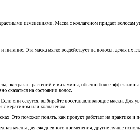
озрастными изменениями. Маска с коллагеном придает волосам у
и питание. Эта маска мягко воздействует на волосы, делая их г
сла, экстракты растений и витамины, обычно более эффективны 
но сказаться на состоянии волос.
 Если они секутся, выбирайте восстанавливающие маски. Для у
ы с кератином или коллагеном.
ках. Это поможет понять, как продукт работает на практике и п
дназначены для ежедневного применения, другие лучше использо