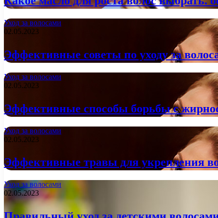
Какое масло для роста волос выбрать: 
Уход за волосами
02.05.2023
Эффективные советы по уходу за волос
Уход за волосами
02.05.2023
Эффективные способы борьбы с жирнос
Уход за волосами
02.05.2023
Эффективные травы для укрепления во
Уход за волосами
02.05.2023
Правильный уход за детскими волосами