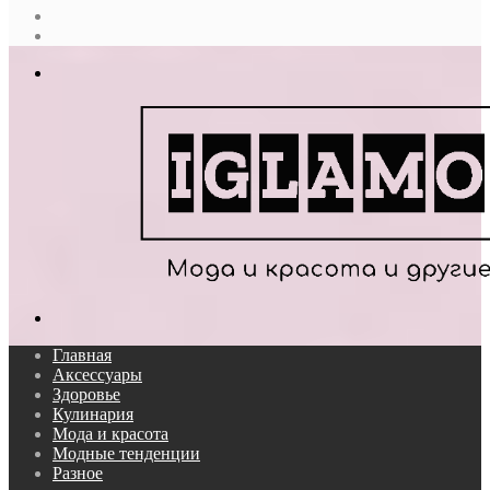
Случайная
статья
Log
In
Меню
Поиск...
Главная
Аксессуары
Здоровье
Кулинария
Мода и красота
Модные тенденции
Разное