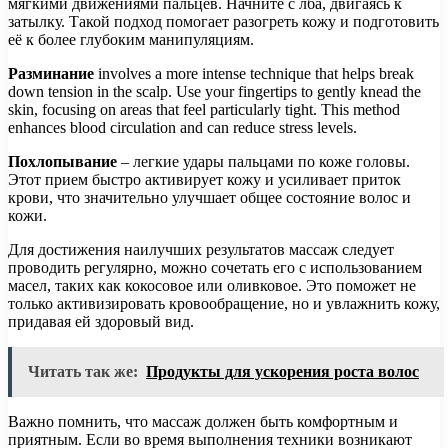
мягкими движениями пальцев. Начните с лба, двигаясь к
затылку. Такой подход помогает разогреть кожу и подготовить
её к более глубоким манипуляциям.
Разминание
involves a more intense technique that helps break
down tension in the scalp. Use your fingertips to gently knead the
skin, focusing on areas that feel particularly tight. This method
enhances blood circulation and can reduce stress levels.
Похлопывание
– легкие удары пальцами по коже головы.
Этот прием быстро активирует кожу и усиливает приток
крови, что значительно улучшает общее состояние волос и
кожи.
Для достижения наилучших результатов массаж следует
проводить регулярно, можно сочетать его с использованием
масел, таких как кокосовое или оливковое. Это поможет не
только активизировать кровообращение, но и увлажнить кожу,
придавая ей здоровый вид.
Читать так же:
Продукты для ускорения роста волос
Важно помнить, что массаж должен быть комфортным и
приятным. Если во время выполнения техники возникают