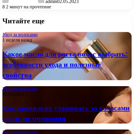
admin
02.05.2023
8
2 минут на прочтение
Читайте еще
Уход за волосами
1 неделя назад
Какое масло для роста волос выбрать:
особенности ухода и полезные
свойства
Уход за волосами
02.05.2023
Как правильно ухаживать за волосами
после мелирования
Уход за волосами