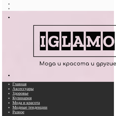
Случайная
статья
Log
In
Меню
Поиск...
Главная
Аксессуары
Здоровье
Кулинария
Мода и красота
Модные тенденции
Разное