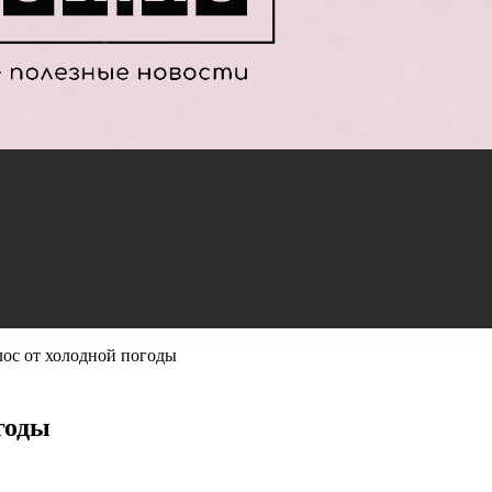
лос от холодной погоды
годы