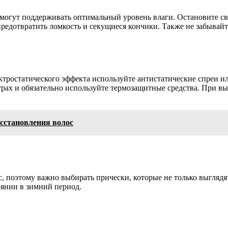
огут поддерживать оптимальный уровень влаги. Остановите сво
 предотвратить ломкость и секущиеся кончики. Также не забывай
тростатического эффекта используйте антистатические спреи ил
ах и обязательно используйте термозащитные средства. При вы
сстановления волос
с, поэтому важно выбирать прически, которые не только выгляд
оянии в зимний период.