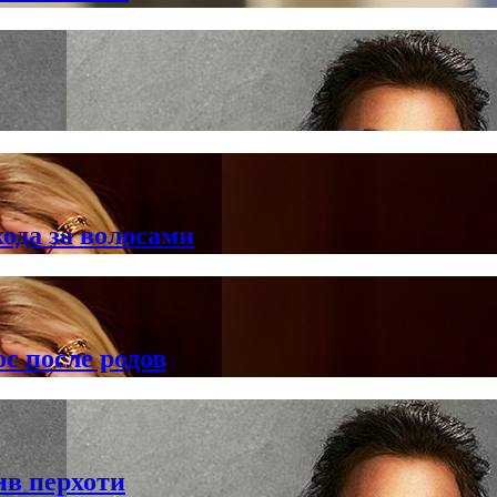
ода за волосами
с после родов
в перхоти