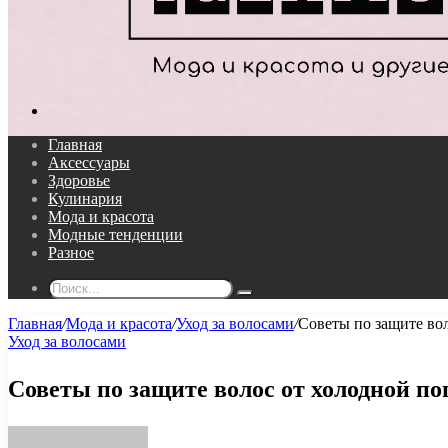
Поиск...
Главная
Аксессуары
Здоровье
Кулинария
Мода и красота
Модные тенденции
Разное
Поиск...
Главная
/
Мода и красота
/
Уход за волосами
/
Советы по защите во
Уход за волосами
Советы по защите волос от холодной по