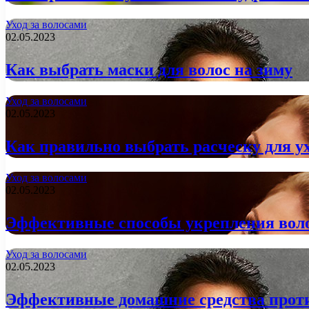
Уход за волосами
02.05.2023
Как выбрать маски для волос на зиму
Уход за волосами
02.05.2023
Как правильно выбрать расческу для ух
Уход за волосами
02.05.2023
Эффективные способы укрепления воло
Уход за волосами
02.05.2023
Эффективные домашние средства проти