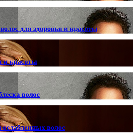
олос для здоровья и красоты
я и красоты
блеска волос
 ослабленных волос