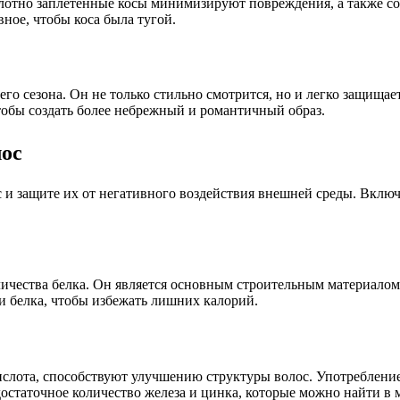
Плотно заплетенные косы минимизируют повреждения, а также с
ное, чтобы коса была тугой.
о сезона. Он не только стильно смотрится, но и легко защищае
обы создать более небрежный и романтичный образ.
лос
с и защите их от негативного воздействия внешней среды. Вкл
личества белка. Он является основным строительным материалом 
 белка, чтобы избежать лишних калорий.
кислота, способствуют улучшению структуры волос. Употреблени
остаточное количество железа и цинка, которые можно найти в 