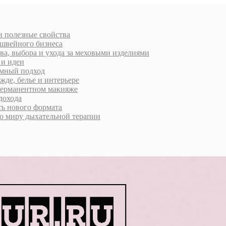
 и полезные свойства
 швейного бизнеса
ва, выбора и ухода за меховыми изделиями
 и идеи
умный подход
жде, белье и интерьере
 перманентном макияже
дохода
ь нового формата
о миру дыхательной терапии