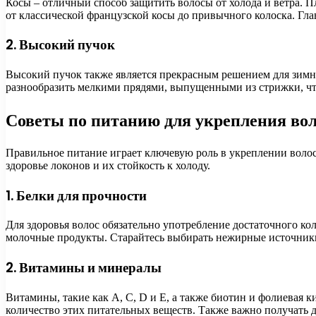
Косы – отличный способ защитить волосы от холода и ветра. 
от классической французской косы до привычного колоска. Глав
2. Высокий пучок
Высокий пучок также является прекрасным решением для зимнег
разнообразить мелкими прядями, выпущенными из стрижки, чт
Советы по питанию для укрепления во
Правильное питание играет ключевую роль в укреплении воло
здоровье локонов и их стойкость к холоду.
1. Белки для прочности
Для здоровья волос обязательно употребление достаточного ко
молочные продукты. Старайтесь выбирать нежирные источники
2. Витамины и минералы
Витамины, такие как A, C, D и E, а также биотин и фолиевая 
количество этих питательных веществ. Также важно получать д