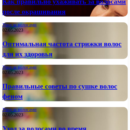
Как правильно ухаживать за волосами
после окрашивания
Уход за волосами
02.05.2023
Оптимальная частота стрижки волос
для их здоровья
Уход за волосами
02.05.2023
Правильные советы по сушке волос
феном
Уход за волосами
02.05.2023
Уход за волосами во время