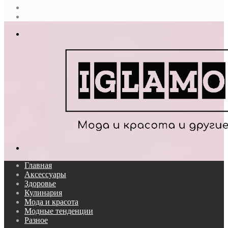
Случайная
статья
Log
In
Меню
Поиск...
Главная
Аксессуары
Здоровье
Кулинария
Мода и красота
Модные тенденции
Разное