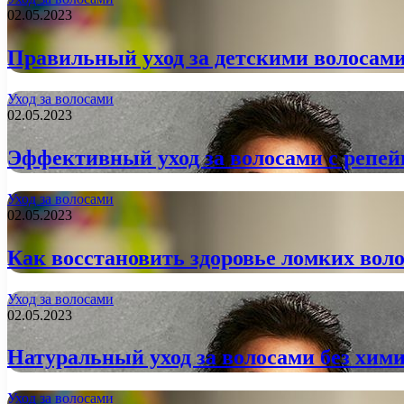
02.05.2023
Правильный уход за детскими волосами
Уход за волосами
02.05.2023
Эффективный уход за волосами с репе
Уход за волосами
02.05.2023
Как восстановить здоровье ломких вол
Уход за волосами
02.05.2023
Натуральный уход за волосами без хими
Уход за волосами