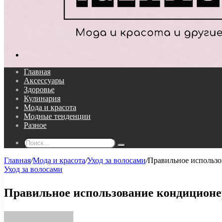
Поиск...
Главная
Аксессуары
Здоровье
Кулинария
Мода и красота
Модные тенденции
Разное
Поиск...
Главная
/
Мода и красота
/
Уход за волосами
/
Правильное использо
Уход за волосами
Правильное использование кондиционе