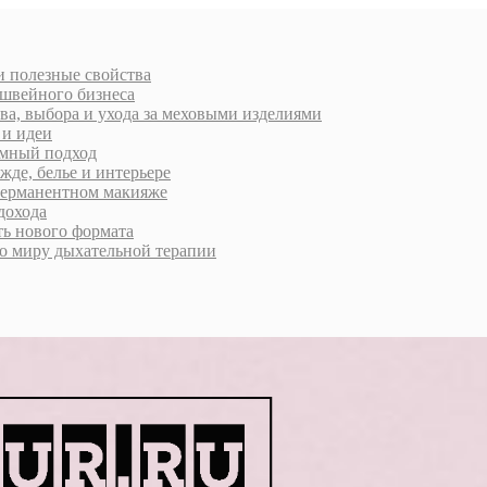
 и полезные свойства
 швейного бизнеса
ва, выбора и ухода за меховыми изделиями
 и идеи
умный подход
жде, белье и интерьере
 перманентном макияже
дохода
ь нового формата
о миру дыхательной терапии