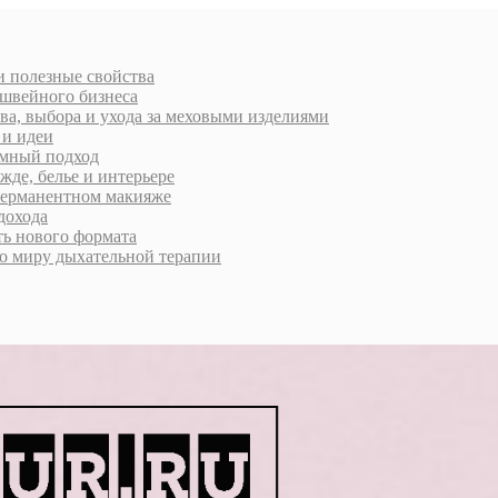
 и полезные свойства
 швейного бизнеса
ва, выбора и ухода за меховыми изделиями
 и идеи
умный подход
жде, белье и интерьере
 перманентном макияже
дохода
ь нового формата
о миру дыхательной терапии