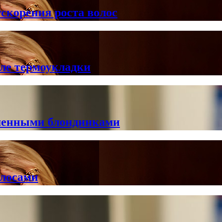
скорения роста волос
ле термоукладки
ашенными блондинками
олосами