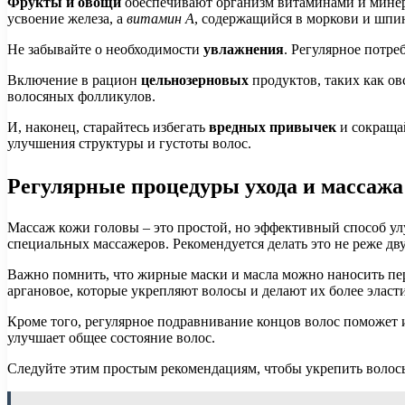
Фрукты и овощи
обеспечивают организм витаминами и минер
усвоение железа, а
витамин A
, содержащийся в моркови и шпин
Не забывайте о необходимости
увлажнения
. Регулярное потре
Включение в рацион
цельнозерновых
продуктов, таких как о
волосяных фолликулов.
И, наконец, старайтесь избегать
вредных привычек
и сокраща
улучшения структуры и густоты волос.
Регулярные процедуры ухода и массажа
Массаж кожи головы – это простой, но эффективный способ ул
специальных массажеров. Рекомендуется делать это не реже дву
Важно помнить, что жирные маски и масла можно наносить пере
аргановое, которые укрепляют волосы и делают их более элас
Кроме того, регулярное подравнивание концов волос поможет и
улучшает общее состояние волос.
Следуйте этим простым рекомендациям, чтобы укрепить волосы 