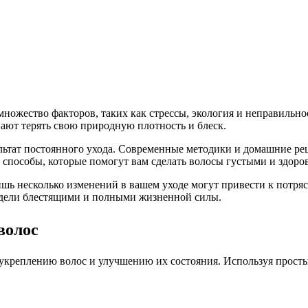
ножество факторов, таких как стрессы, экология и неправильное
нают терять свою природную плотность и блеск.
зультат постоянного ухода. Современные методики и домашние р
 способы, которые помогут вам сделать волосы густыми и здоро
лишь несколько изменений в вашем уходе могут привести к потр
лядели блестящими и полными жизненной силы.
волос
укреплению волос и улучшению их состояния. Используя прост