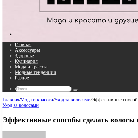
Поиск...
Главная
Аксессуары
Здоровье
Кулинария
Мода и красота
Модные тенденции
Разное
Поиск...
Главная
/
Мода и красота
/
Уход за волосами
/
Эффективные способы
Уход за волосами
Эффективные способы сделать волосы 