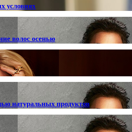
х условиях
ие волос осенью
щью натуральных продуктов