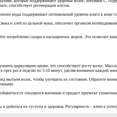
алами, которые поддерживают здоровье волос. Витамин C, сод
ате, способствует регенерации клеток.
бление воды поддерживает оптимальный уровень влаги в коже го
всянка и хлеб из цельной муки, обеспечит организм необходимы
йте потребление сахара и насыщенных жиров. Это позволит ваш
учшить циркуляцию крови, что способствует росту волос. Масса
х-трех раз в неделю по 5-10 минут, уделяя внимание каждой зон
д мытьем волос, чтобы улучшить их состояние. Обратите вниман
тичными.
збавиться от секущихся кончиков и придаст прическе ухоженный
и добиться их густоты и здоровья. Регулярность – ключ к успех