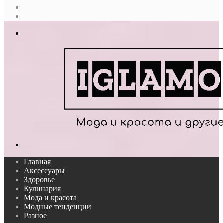
Случайная
статья
Log
In
Меню
Поиск...
Главная
Аксессуары
Здоровье
Кулинария
Мода и красота
Модные тенденции
Разное