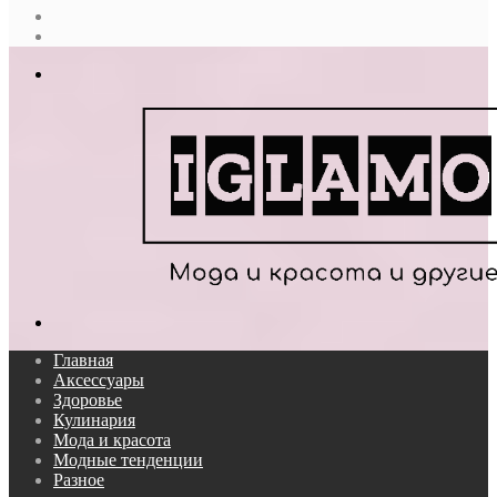
Случайная
статья
Log
In
Меню
Поиск...
Главная
Аксессуары
Здоровье
Кулинария
Мода и красота
Модные тенденции
Разное