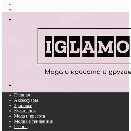
Случайная
статья
Log
In
Меню
Поиск...
Главная
Аксессуары
Здоровье
Кулинария
Мода и красота
Модные тенденции
Разное