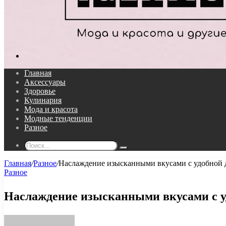
Поиск...
Главная
Аксессуары
Здоровье
Кулинария
Мода и красота
Модные тенденции
Разное
Поиск...
Главная
/
Разное
/
Наслаждение изысканными вкусами с удобной 
Разное
Наслаждение изысканными вкусами с у