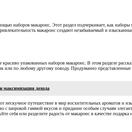
ощью наборов макаронс. Этот раздел подчеркивает, как наборы м
ривлекательность макаронс создают незабываемый и изысканный
 красиво упакованных наборов макаронс. В этом разделе расска
дник или по любому другому поводу. Продуманно представленны
и максимизация дохода
ют нескучное путешествие в мир восхитительных ароматов и изы
во с широкой гаммой вкусов и придание особым случаям элеган
те себя или разделите радость от макаронс в качестве подарка 