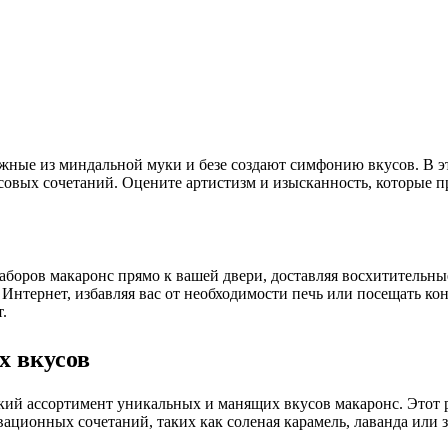
жные из миндальной муки и безе создают симфонию вкусов. В э
овых сочетаний. Оцените артистизм и изысканность, которые пр
аборов макаронс прямо к вашей двери, доставляя восхитительны
з Интернет, избавляя вас от необходимости печь или посещать к
.
х вкусов
кий ассортимент уникальных и манящих вкусов макаронс. Этот р
ационных сочетаний, таких как соленая карамель, лаванда или 