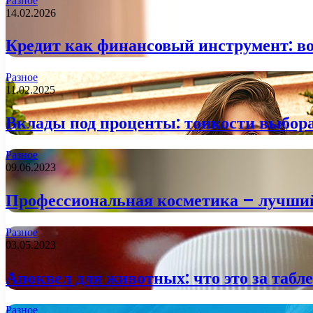
Разное
14.02.2026
Кредит как финансовый инструмент: в
Разное
11.02.2025
Вклады под проценты: тонкости выбора
Разное
09.06.2023
Профессиональная косметика – лучший
Разное
03.05.2023
Апоквел для животных: что это за табл
Разное