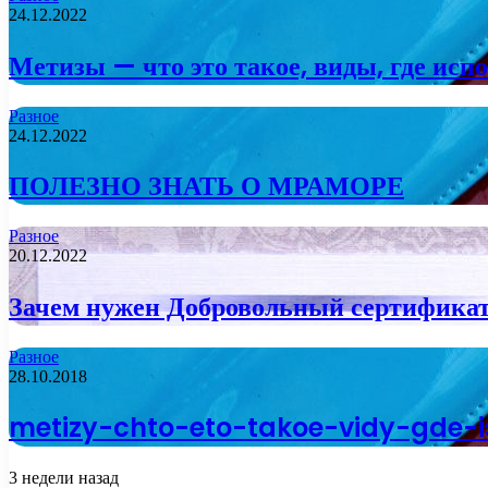
24.12.2022
Метизы — что это такое, виды, где исп
Разное
24.12.2022
ПОЛЕЗНО ЗНАТЬ О МРАМОРЕ
Разное
20.12.2022
Зачем нужен Добровольный сертифика
Разное
28.10.2018
metizy-chto-eto-takoe-vidy-gde-i
3 недели назад