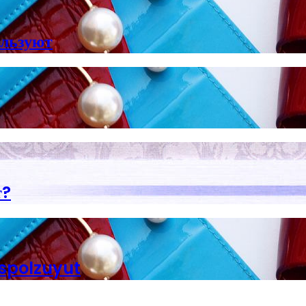
ользуют
т?
spolzuyut