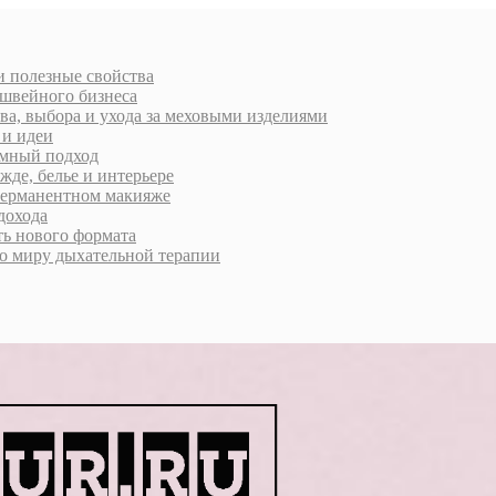
 и полезные свойства
 швейного бизнеса
ва, выбора и ухода за меховыми изделиями
 и идеи
умный подход
жде, белье и интерьере
 перманентном макияже
дохода
ь нового формата
о миру дыхательной терапии