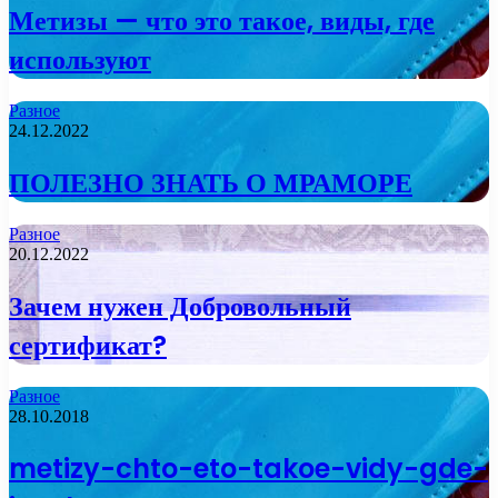
Метизы — что это такое, виды, где
используют
Разное
24.12.2022
ПОЛЕЗНО ЗНАТЬ О МРАМОРЕ
Разное
20.12.2022
Зачем нужен Добровольный
сертификат?
Разное
28.10.2018
metizy-chto-eto-takoe-vidy-gde-