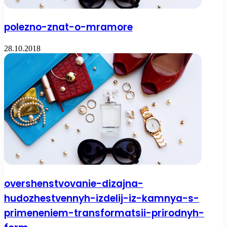
polezno-znat-o-mramore
28.10.2018
overshenstvovanie-dizajna-
hudozhestvennyh-izdelij-iz-kamnya-s-
primeneniem-transformatsii-prirodnyh-