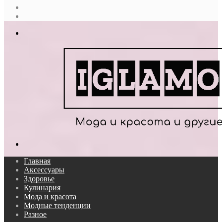
Случайная
статья
Log
In
Меню
Поиск...
Главная
Аксессуары
Здоровье
Кулинария
Мода и красота
Модные тенденции
Разное