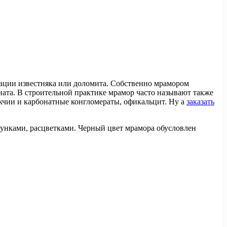
зации известняка или доломита. Собственно мрамором
ата. В строительной практике мрамор часто называют также
кчии и карбонатные конгломераты, офикальцит. Ну а
заказать
унками, расцветками. Черный цвет мрамора обусловлен