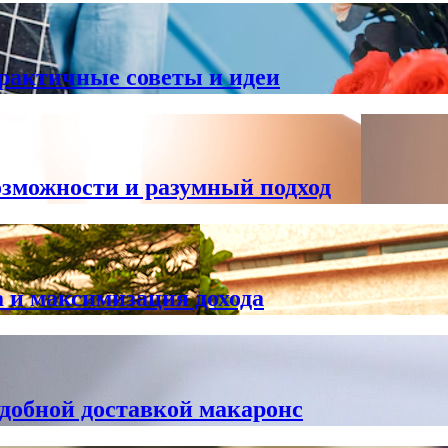
практичные советы и идеи
озможности и разумный подход
 и максимизация дохода
добной доставкой макаронс