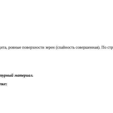
ита, ровные поверхности зерен (спайность совершенная). По ст
птурный материал.
лке: