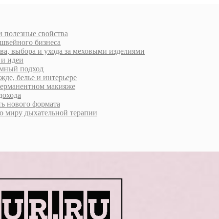
 и полезные свойства
 швейного бизнеса
ва, выбора и ухода за меховыми изделиями
 и идеи
умный подход
жде, белье и интерьере
 перманентном макияже
дохода
ь нового формата
о миру дыхательной терапии