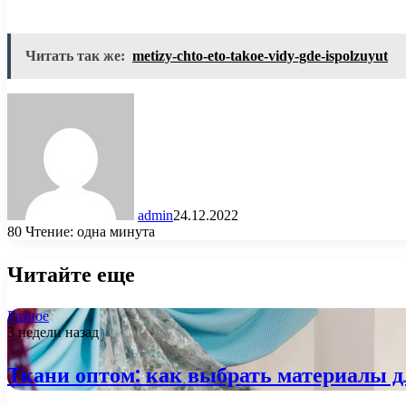
Читать так же:
metizy-chto-eto-takoe-vidy-gde-ispolzuyut
admin
24.12.2022
80
Чтение: одна минута
Читайте еще
Разное
3 недели назад
Ткани оптом: как выбрать материалы д