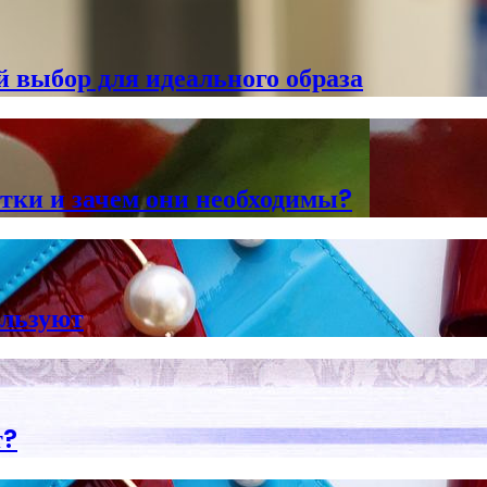
 выбор для идеального образа
етки и зачем они необходимы?
ользуют
т?