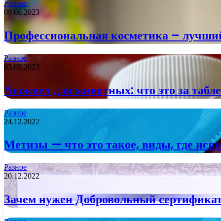
Разное
09.06.2023
Профессиональная косметика – лучший
Разное
03.05.2023
Апоквел для животных: что это за табл
Разное
24.12.2022
Метизы — что это такое, виды, где исп
Разное
20.12.2022
Зачем нужен Добровольный сертифика