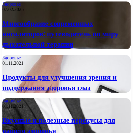
Здоровье
07.02.2025
Многообразие современных
ингаляторов: путеводитель по миру
дыхательной терапии
Здоровье
01.11.2021
Продукты для улучшения зрения и
поддержания здоровья глаз
Здоровье
01.11.2021
Вкусные и полезные перекусы для
вашего здоровья