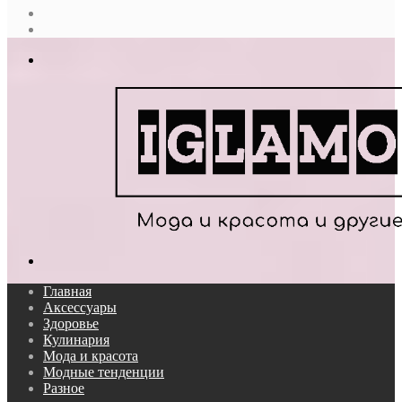
Случайная
статья
Log
In
Меню
Поиск...
Главная
Аксессуары
Здоровье
Кулинария
Мода и красота
Модные тенденции
Разное