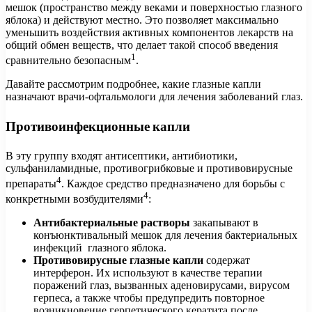
мешок (пространство между веками и поверхностью глазного
яблока) и действуют местно. Это позволяет максимально
уменьшить воздействия активных компонентов лекарств на
общий обмен веществ, что делает такой способ введения
1
сравнительно безопасным
.
Давайте рассмотрим подробнее, какие глазные капли
назначают врачи-офтальмологи для лечения заболеваний глаз.
Противоинфекционные капли
В эту группу входят антисептики, антибиотики,
сульфаниламидные, противогрибковые и противовирусные
4
препараты
. Каждое средство предназначено для борьбы с
4
конкретными возбудителями
:
Антибактериальные растворы
закапывают в
конъюнктивальный мешок для лечения бактериальных
инфекций глазного яблока.
Противовирусные глазные капли
содержат
интерферон. Их используют в качестве терапии
поражений глаз, вызванных аденовирусами, вирусом
герпеса, а также чтобы предупредить повторное
возникновение герпетического кератита после