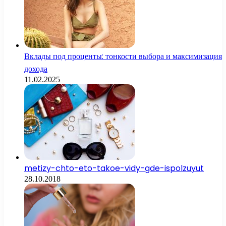
Вклады под проценты: тонкости выбора и максимизация
дохода
11.02.2025
metizy-chto-eto-takoe-vidy-gde-ispolzuyut
28.10.2018