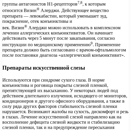
7,8
группы антагонистов H1-рецепторов
, к которым
®
относится Визин
Алерджи. Действующее вещество
препарата — левокабастин, который уменьшает зуд,
покраснение, отек конъюнктивы и
®
век. Визин
Алерджи можно использовать в комплексном
лечении аллергических конъюнктивитов. Он начинает
действовать через 5 минут после закапывания, согласно
9
инструкции по медицинскому применению
. Применение
препарата должно быть согласовано с врачом-офтальмологом
после постановки диагноза «аллергический конъюнктивит».
Препараты искусственной слезы
Используются при синдроме сухого глаза. В норме
конъюнктива и роговица покрыты слезной пленкой,
препятствующей их высыханию. У некоторых людей под
действием длительного излучения, исходящего от мониторов,
кондиционеров и другого офисного оборудования, а также в
силу ряда других факторов стабильность слезной пленки
нарушается. Возникают жалобы на сухость, дискомфорт и резь
в глазах. Лечение искусственной слезой направлено как на
восполнение дефицита слезной жидкости и стабилизацию
слезной пленки, так и на предупреждение пересыхания