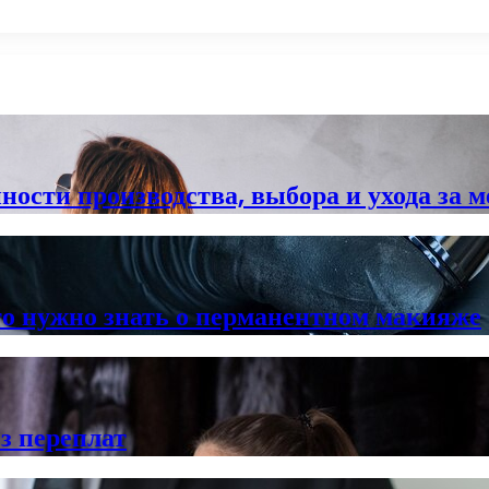
нности производства, выбора и ухода за
что нужно знать о перманентном макияже
з переплат