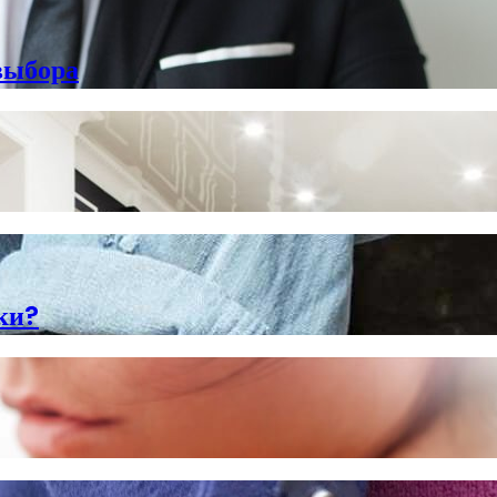
выбора
ки?