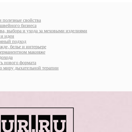
 и полезные свойства
 швейного бизнеса
ва, выбора и ухода за меховыми изделиями
 и идеи
умный подход
жде, белье и интерьере
 перманентном макияже
дохода
ь нового формата
о миру дыхательной терапии