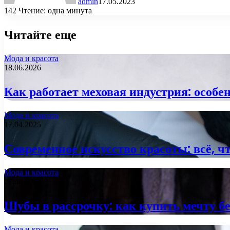
admin
17.05.2023
142
Чтение: одна минута
Читайте еще
Мода и красота
18.06.2026
Как работает меховая индустрия: особе
Мода и красота
17.04.2025
Современное искусство красоты: всё, 
Мода и красота
27.08.2024
Шубы в рассрочку: как купить мечту бе
Мода и красота