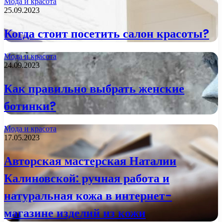
Мода и красота
25.09.2023
Когда стоит посетить салон красоты?
Мода и красота
24.09.2023
Как правильно выбрать женские
ботинки?
Мода и красота
17.05.2023
Авторская мастерская Наталии
Калиновской: ручная работа и
натуральная кожа в интернет-
магазине изделий из кожи