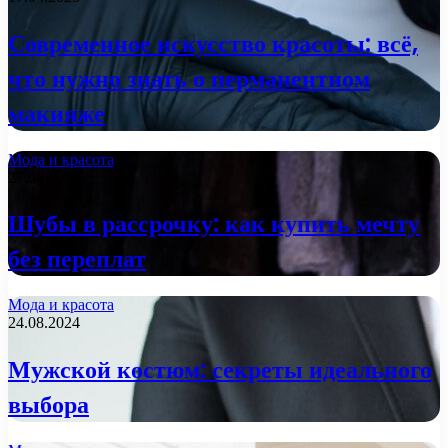
Современное искусство красоты: всё,
что нужно знать о перманентном
макияже
Мода и красота
27.08.2024
Шубы в рассрочку: как купить мечту
без переплат
Мода и красота
24.08.2024
Мужской костюм: секреты идеального
выбора