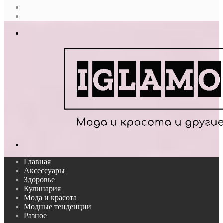
Случайная
статья
Log
In
Меню
Поиск...
Главная
Аксессуары
Здоровье
Кулинария
Мода и красота
Модные тенденции
Разное