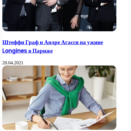
Штеффи Граф и Андре Агасси на ужине
Longines в Париже
20.04.2021