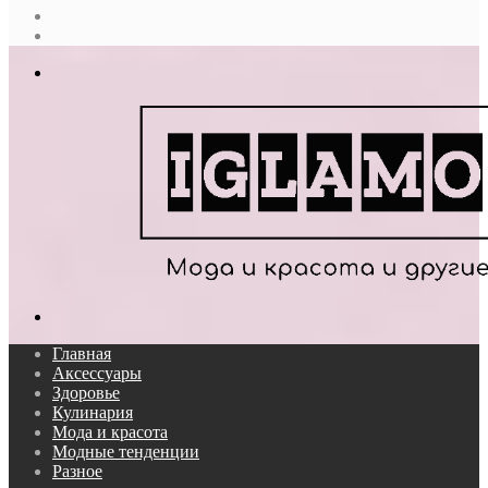
Случайная
статья
Log
In
Меню
Поиск...
Главная
Аксессуары
Здоровье
Кулинария
Мода и красота
Модные тенденции
Разное