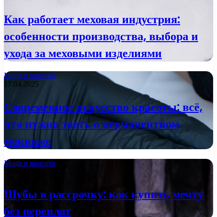
Как работает меховая индустрия:
особенности производства, выбора и
ухода за меховыми изделиями
Мода и красота
17.04.2025
Современное искусство красоты: всё,
что нужно знать о перманентном
макияже
Мода и красота
27.08.2024
Шубы в рассрочку: как купить мечту
без переплат