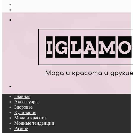
Случайная
статья
Log
In
Меню
Поиск...
Главная
Аксессуары
Здоровье
Кулинария
Мода и красота
Модные тенденции
Разное