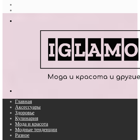
Случайная
статья
Log
In
Меню
Поиск...
Главная
Аксессуары
Здоровье
Кулинария
Мода и красота
Модные тенденции
Разное