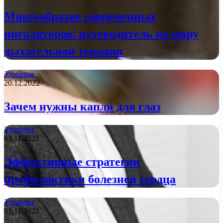
Многообразие современных
ингаляторов: путеводитель по миру
дыхательной терапии
Здоровье
20.12.2022
Зачем нужны капли для глаз
Здоровье
01.11.2021
Эффективные стратегии
профилактики болезней сердца
Здоровье
01.11.2021