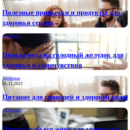
Полезные привычки и продукты для
здоровья сердца
Здоровье
01.11.2021
Польза меда на голодный желудок для
здоровья и самочувствия
Здоровье
01.11.2021
Питание для сияющей и здоровой кожи
Здоровье
01.11.2021
Польза рыбьего жира для здоровья и