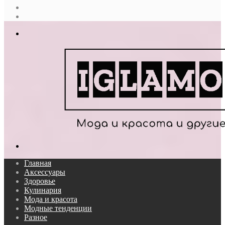
Случайная
статья
Log
In
Меню
Поиск...
Главная
Аксессуары
Здоровье
Кулинария
Мода и красота
Модные тенденции
Разное