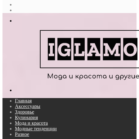
Случайная
статья
Log
In
Меню
Поиск...
Главная
Аксессуары
Здоровье
Кулинария
Мода и красота
Модные тенденции
Разное