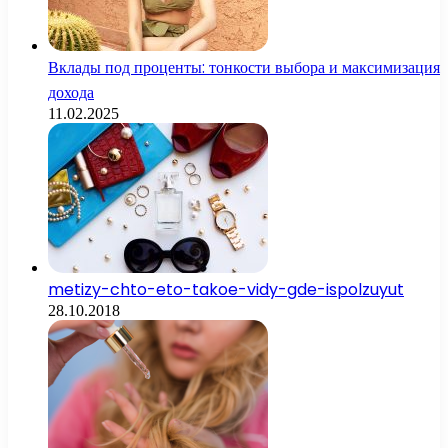
Вклады под проценты: тонкости выбора и максимизация
дохода
11.02.2025
metizy-chto-eto-takoe-vidy-gde-ispolzuyut
28.10.2018