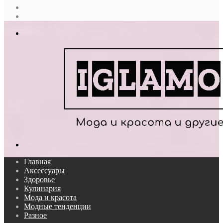
Случайная
статья
Log
In
Меню
Поиск...
Главная
Аксессуары
Здоровье
Кулинария
Мода и красота
Модные тенденции
Разное