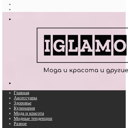
Случайная
статья
Log
In
Меню
Поиск...
Главная
Аксессуары
Здоровье
Кулинария
Мода и красота
Модные тенденции
Разное