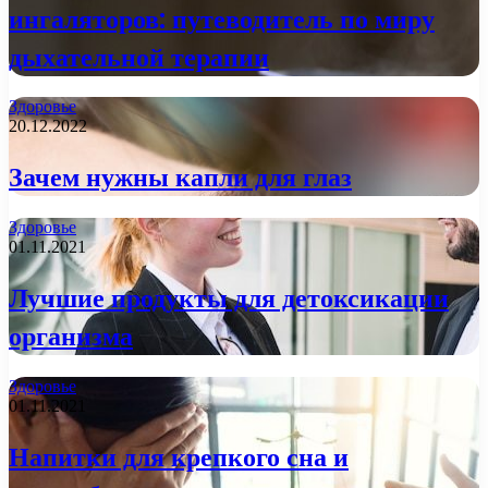
ингаляторов: путеводитель по миру
дыхательной терапии
Здоровье
20.12.2022
Зачем нужны капли для глаз
Здоровье
01.11.2021
Лучшие продукты для детоксикации
организма
Здоровье
01.11.2021
Напитки для крепкого сна и