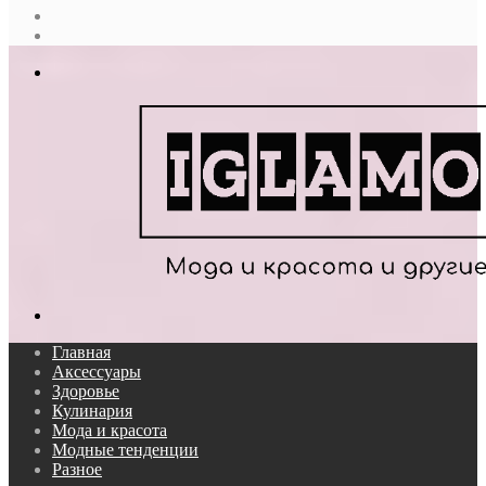
Случайная
статья
Log
In
Меню
Поиск...
Главная
Аксессуары
Здоровье
Кулинария
Мода и красота
Модные тенденции
Разное