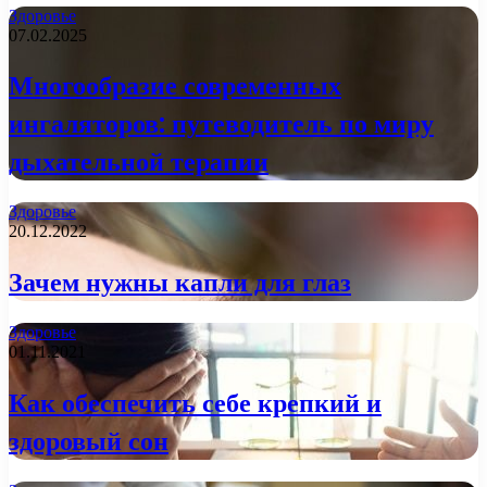
Здоровье
07.02.2025
Многообразие современных
ингаляторов: путеводитель по миру
дыхательной терапии
Здоровье
20.12.2022
Зачем нужны капли для глаз
Здоровье
01.11.2021
Как обеспечить себе крепкий и
здоровый сон