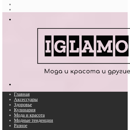
Случайная
статья
Log
In
Меню
Поиск...
Главная
Аксессуары
Здоровье
Кулинария
Мода и красота
Модные тенденции
Разное