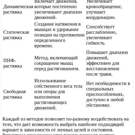
Включает движения,
Увеличивает
Динамическая
которые постепенно
кровообращение,
растяжка
увеличивают диапазон
улучшает
движений.
координацию.
Создание натяжения в
Способствует
мышцах и удержание
Статическая
расслаблению,
позиции на протяжении
растяжка
увеличивает
определенного
гибкость.
времени.
Повышает диапазон
Метод, включающий
движений,
ПНФ-
сокращение мышц
эффективен для
растяжка
перед растягиванием.
восстановления
после травм.
Использование
Нет необходимости в
собственного веса тела
специальных
Свободная
или опоры для
приспособлениях,
растяжка
выполнения
доступно в любой
растягивающих
обстановке.
движений.
Каждый из методов позволяет по-разному воздействовать на
тело, что дает возможность выбрать наиболее подходящий
вариант в зависимости от личных целей и состояния.