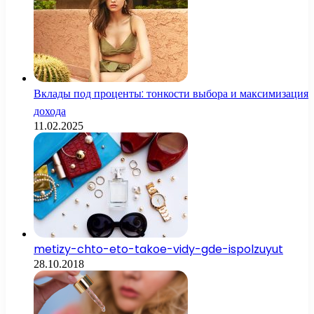
Вклады под проценты: тонкости выбора и максимизация
дохода
11.02.2025
metizy-chto-eto-takoe-vidy-gde-ispolzuyut
28.10.2018