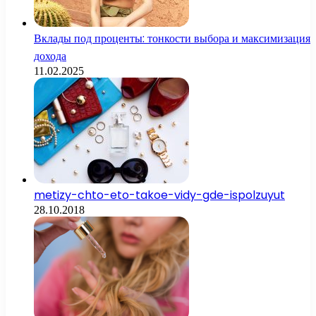
Вклады под проценты: тонкости выбора и максимизация
дохода
11.02.2025
metizy-chto-eto-takoe-vidy-gde-ispolzuyut
28.10.2018