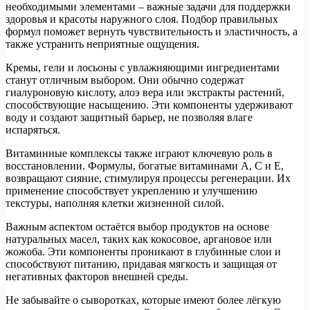
необходимыми элементами – важные задачи для поддержки
здоровья и красоты наружного слоя. Подбор правильных
формул поможет вернуть чувствительность и эластичность, а
также устранить неприятные ощущения.
Кремы, гели и лосьоны с увлажняющими ингредиентами
станут отличным выбором. Они обычно содержат
гиалуроновую кислоту, алоэ вера или экстракты растений,
способствующие насыщению. Эти компоненты удерживают
воду и создают защитный барьер, не позволяя влаге
испаряться.
Витаминные комплексы также играют ключевую роль в
восстановлении. Формулы, богатые витаминами A, C и E,
возвращают сияние, стимулируя процессы регенерации. Их
применение способствует укреплению и улучшению
текстуры, наполняя клетки жизненной силой.
Важным аспектом остаётся выбор продуктов на основе
натуральных масел, таких как кокосовое, аргановое или
жожоба. Эти компоненты проникают в глубинные слои и
способствуют питанию, придавая мягкость и защищая от
негативных факторов внешней среды.
Не забывайте о сыворотках, которые имеют более лёгкую