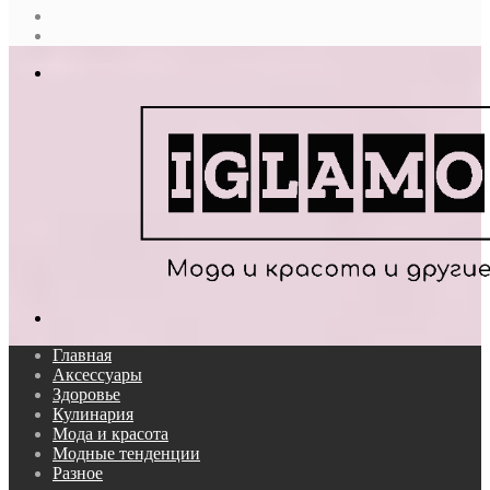
Случайная
статья
Log
In
Меню
Поиск...
Главная
Аксессуары
Здоровье
Кулинария
Мода и красота
Модные тенденции
Разное