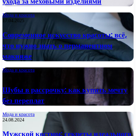
ухода за меховыми изделиями
Мода и красота
17.04.2025
Современное искусство красоты: всё,
что нужно знать о перманентном
макияже
Мода и красота
27.08.2024
Шубы в рассрочку: как купить мечту
без переплат
Мода и красота
24.08.2024
Мужской костюм: секреты идеального