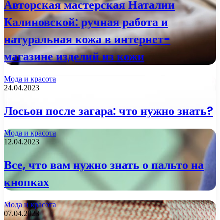
Авторская мастерская Наталии
Калиновской: ручная работа и
натуральная кожа в интернет-
магазине изделий из кожи
Мода и красота
24.04.2023
Лосьон после загара: что нужно знать?
Мода и красота
12.04.2023
Все, что вам нужно знать о пальто на
кнопках
Мода и красота
07.04.2023