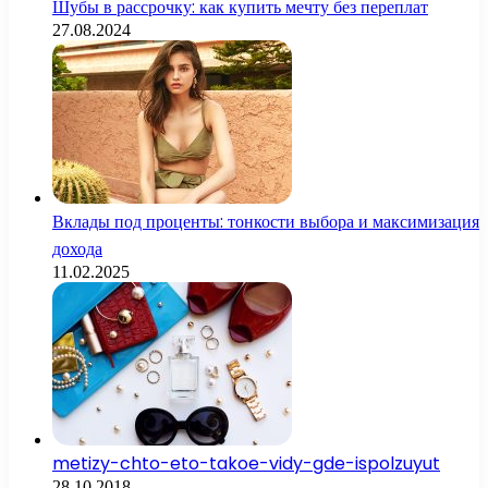
Шубы в рассрочку: как купить мечту без переплат
27.08.2024
Вклады под проценты: тонкости выбора и максимизация
дохода
11.02.2025
metizy-chto-eto-takoe-vidy-gde-ispolzuyut
28.10.2018