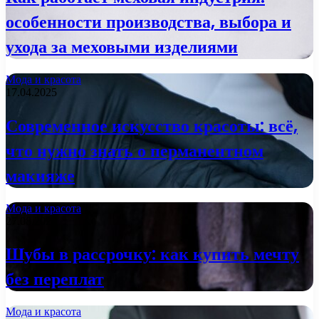
особенности производства, выбора и
ухода за меховыми изделиями
Мода и красота
17.04.2025
Современное искусство красоты: всё,
что нужно знать о перманентном
макияже
Мода и красота
27.08.2024
Шубы в рассрочку: как купить мечту
без переплат
Мода и красота