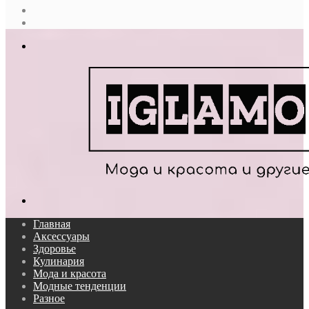
Случайная
статья
Log
In
Меню
Поиск...
Главная
Аксессуары
Здоровье
Кулинария
Мода и красота
Модные тенденции
Разное