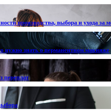
нности производства, выбора и ухода за
что нужно знать о перманентном макияже
з переплат
выбора