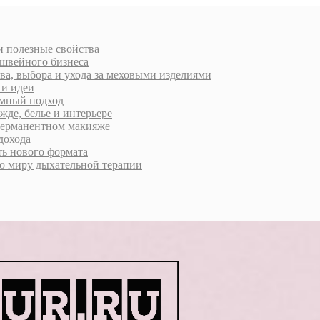
 и полезные свойства
 швейного бизнеса
ва, выбора и ухода за меховыми изделиями
 и идеи
умный подход
жде, белье и интерьере
 перманентном макияже
дохода
ь нового формата
о миру дыхательной терапии