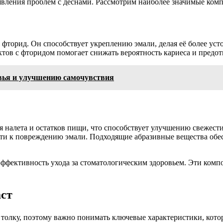
вления проблем с деснами. Рассмотрим наиболее значимые комп
фторид. Он способствует укреплению эмали, делая её более уст
ктов с фторидом помогает снижать вероятность кариеса и предо
овья и улучшению самочувствия
 налета и остатков пищи, что способствует улучшению свежест
сти к повреждению эмали. Подходящие абразивные вещества об
эффективность ухода за стоматологическим здоровьем. Эти комп
аст
толку, поэтому важно понимать ключевые характеристики, котор