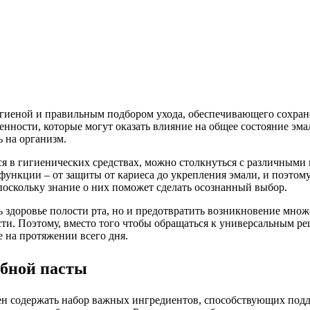
гиеной и правильным подбором ухода, обеспечивающего сохране
енности, которые могут оказать влияние на общее состояние эма
ь на организм.
я в гигиенических средствах, можно столкнуться с различными
ункции – от защиты от кариеса до укрепления эмали, и поэтому 
поскольку знание о них поможет сделать осознанный выбор.
 здоровье полости рта, но и предотвратить возникновение мно
сти. Поэтому, вместо того чтобы обращаться к универсальным 
 на протяжении всего дня.
бной пасты
ен содержать набор важных ингредиентов, способствующих под