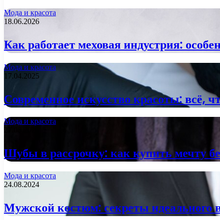
Мода и красота
18.06.2026
Как работает меховая индустрия: особе
Мода и красота
17.04.2025
Современное искусство красоты: всё, 
Мода и красота
27.08.2024
Шубы в рассрочку: как купить мечту бе
Мода и красота
24.08.2024
Мужской костюм: секреты идеального 