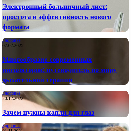
Электронный больничный лист:
простота и эффективность нового
формата
Здоровье
07.02.2025
Многообразие современных
ингаляторов: путеводитель по миру
дыхательной терапии
Здоровье
20.12.2022
Зачем нужны капли для глаз
Здоровье
01.11.2021