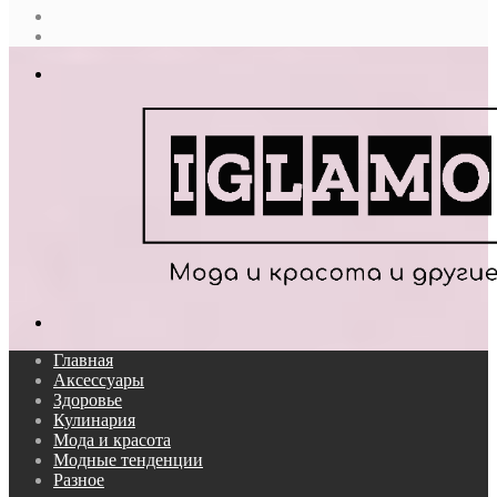
Случайная
статья
Log
In
Меню
Поиск...
Главная
Аксессуары
Здоровье
Кулинария
Мода и красота
Модные тенденции
Разное