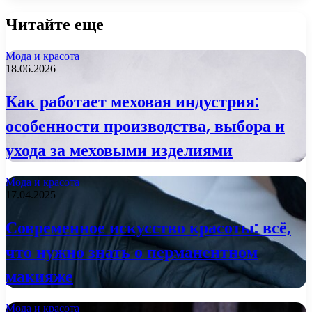
Читайте еще
Мода и красота
18.06.2026
Как работает меховая индустрия:
особенности производства, выбора и
ухода за меховыми изделиями
Мода и красота
17.04.2025
Современное искусство красоты: всё,
что нужно знать о перманентном
макияже
Мода и красота