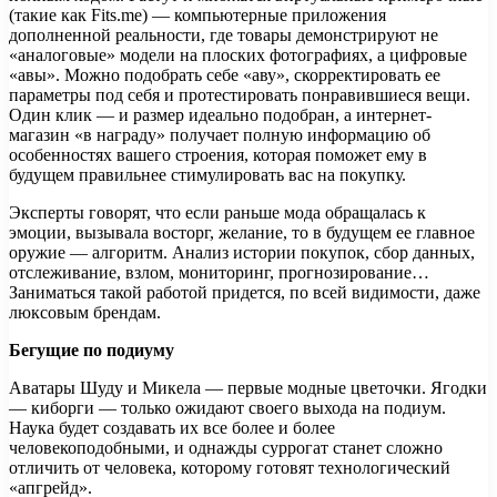
(такие как Fits.me) — компьютерные приложения
дополненной реальности, где товары демонстрируют не
«аналоговые» модели на плоских фотографиях, а цифровые
«авы». Можно подобрать себе «аву», скорректировать ее
параметры под себя и протестировать понравившиеся вещи.
Один клик — и размер идеально подобран, а интернет-
магазин «в награду» получает полную информацию об
особенностях вашего строения, которая поможет ему в
будущем правильнее стимулировать вас на покупку.
Эксперты говорят, что если раньше мода обращалась к
эмоции, вызывала восторг, желание, то в будущем ее главное
оружие — алгоритм. Анализ истории покупок, сбор данных,
отслеживание, взлом, мониторинг, прогнозирование…
Заниматься такой работой придется, по всей видимости, даже
люксовым брендам.
Бегущие по подиуму
Аватары Шуду и Микела — первые модные цветочки. Ягодки
— киборги — только ожидают своего выхода на подиум.
Наука будет создавать их все более и более
человекоподобными, и однажды суррогат станет сложно
отличить от человека, которому готовят технологический
«апгрейд».