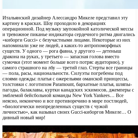
Итальянский дизайнер Алессандро Микеле представил эту
картину в красках. Шоу проходило в декорациях
операционной. Под музыку заупокойной католической мессы
и тревожное пиканье индикатора сердечного ритма двигались
«киборги Gucci» с безучастными лицами. Некоторые из них
напоминали уже не людей, а каких-то антропоморфных
существ. У одного — рога фавна, у другого — детеныш
дракона на руках, у третьего — запасная голова вместо
сумочки (этот момент больше всего потряс аудиторию), у
самого страшного на лбу — третий глаз. Стерты все границы
— пола, расы, национальности. Силуэты погребены под
слоями одежды: платья с ожерельями оманской принцессы,
толстовки с логотипом Paramount, бархатные платья, шляпы-
пагоды, балаклавы, куртки канадских эскимосов, джемперы с
эмблемой бейсбольной команды New York Yankees… Все
неясно, неконечно и все противоречиво в мире постлюдей,
«биологически неопределенных существ с чужой
личностью», как называл своих Gucci-киборгов Микеле… О
дивный новый мир!