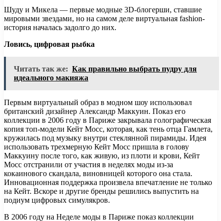
Шуду и Микела — первые модные 3D-блогерши, ставшие
мировыми звездами, но на самом деле виртуальная fashion-
история началась задолго до них.
Ловись, цифровая рыбка
Читать так же:
Как правильно выбрать пудру для
идеального макияжа
Первым виртуальный образ в модном шоу использовал
британский дизайнер Александр Маккуин. Показ его
коллекции в 2006 году в Париже закрывала голографическая
копия топ-модели Кейт Мосс, которая, как тень отца Гамлета,
кружилась под музыку внутри стеклянной пирамиды. Идея
использовать трехмерную Кейт Мосс пришла в голову
Маккуину после того, как живую, из плоти и крови, Кейт
Мосс отстранили от участия в неделях моды из-за
кокаинового скандала, виновницей которого она стала.
Инновационная поддержка произвела впечатление не только
на Кейт. Вскоре и другие бренды решились выпус­тить на
подиум цифровых симулякров.
В 2006 году на Неделе моды в Париже показ коллекции