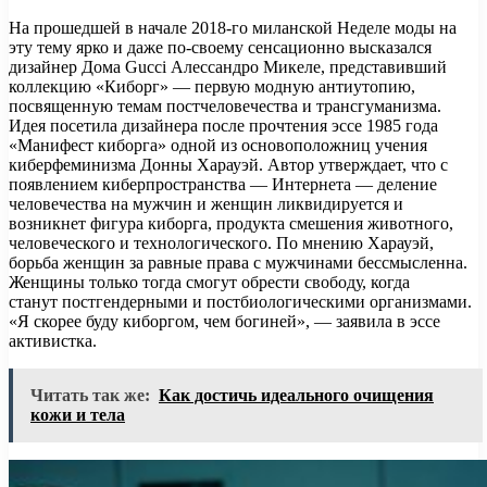
На прошедшей в начале 2018-го миланской Неделе моды на
эту тему ярко и даже по-своему сенсационно высказался
дизайнер Дома Gucci Алессандро Микеле, представивший
коллекцию «Киборг» — первую модную антиутопию,
посвященную темам постчеловечества и трансгуманизма.
Идея посетила дизайнера после прочтения эссе 1985 года
«Манифест киборга» одной из основоположниц учения
киберфеминизма Донны Харауэй. Автор утверждает, что с
появлением киберпространства — Интернета — деление
человечества на мужчин и женщин ликвидируется и
возникнет фигура киборга, продукта смешения животного,
человеческого и технологического. По мнению Харауэй,
борьба женщин за равные права с мужчинами бессмысленна.
Женщины только тогда смогут обрести свободу, когда
станут постгендерными и постбиологическими организмами.
«Я скорее буду киборгом, чем богиней», — заявила в эссе
активистка.
Читать так же:
Как достичь идеального очищения
кожи и тела