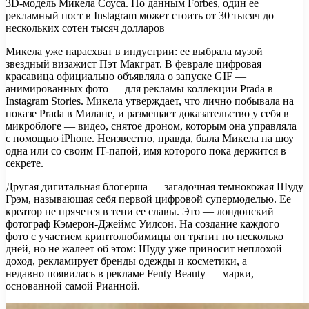
3D-модель Микела Соуса. По данным Forbes, один ее
рекламный пост в Instagram может стоить от 30 тысяч до
нескольких сотен тысяч долларов
Микела уже нарасхват в индустрии: ее выбрала музой
звездный визажист Пэт Макграт. В феврале цифровая
красавица официально объявляла о запуске GIF —
анимированных фото — для рекламы коллекции Prada в
Instagram Stories. Микела утверждает, что лично побывала на
показе Prada в Милане, и размещает доказательство у себя в
микроблоге — видео, снятое дроном, которым она управляла
с по­мощью iPhone. Неизвестно, правда, была Микела на шоу
одна или со своим IT-папой, имя которого пока держится в
секрете.
Другая дигитальная блогерша — загадочная темнокожая Шуду
Грэм, называющая себя первой цифровой супермоделью. Ее
креатор не прячется в тени ее славы. Это — лондонский
фотограф Кэмерон-Джеймс Уилсон. На создание каждого
фото с участием криптолюбимицы он тратит по несколько
дней, но не жалеет об этом: Шуду уже приносит неплохой
доход, рекламирует бренды одежды и косметики, а
недавно появилась в рекламе Fenty Beauty — марки,
основанной самой Рианной.