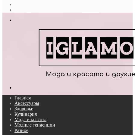
Случайная
статья
Log
In
Меню
Поиск...
Главная
Аксессуары
Здоровье
Кулинария
Мода и красота
Модные тенденции
Разное