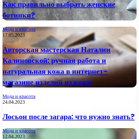
Как правильно выбрать женские
ботинки?
Мода и красота
17.05.2023
Авторская мастерская Наталии
Калиновской: ручная работа и
натуральная кожа в интернет-
магазине изделий из кожи
Мода и красота
24.04.2023
Лосьон после загара: что нужно знать?
Мода и красота
12.04.2023