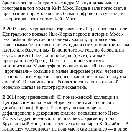
британского дизайнера Александра Маккуина закрывала
голограмма топ-модели Кейт Мосс. Когда в зале погас свет, в
прозрачной пирамиде возник белый цифровой «сгусток», из
которого «вырос» силуэт Кейт Мосс
В 2007 году американская торговая сеть Target провела в зале
Центрального вокзала Нью-Йорка первое в истории Model-
less Fashion Show, где по подиуму ходили, приплясывая,
голограммы без головы, причем одна из них демонстрировала
платье для беременных. В июне того же года во Флоренции
состоялось sci-fi-fashion-шоу Liquid Space («Жидкое
пространство») бренда Diesel, названное многими
историческим. Мимо дефилирующих моделей в воздухе
«проплывали» большие и малые цифровые рыбы, черепахи,
разнообразные морские гады, из раковин возникали силуэты
амфибий. В кульминации абсолютно синхронно с живой
моделью шагала ее голографическая тень.
В 2014 году грандиозный 4D-показ женской коллекции в
Центральном парке Нью-Йорка устроил американский
дизайнер Ральф Лорен. Его виртуальные модели
дефилировали в декорациях фильма, посвященного Нью-
Йорку. Кадры переносили дигитальных красавиц то на
Бруклинский мост, то на зеленые газоны парка Хай-Лайн… В
конце шоу «засветился» на подиуме и сам дизайнер — в виде