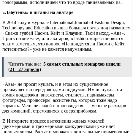
голограммы, исполнившей что-то вроде танцевальных па.
«Лабутены» и штаны на аватаре
В 2014 году в журнале International Journal of Fashion Design,
Technology and Education вышла большая статья под названием
«Скажи гудбай Наоми, Кейт и Клаудии. Твой выход, «Ава».
Присутствие «ав», или аватаров, в fashion-мире становится
таким заметным, что вопрос «Не придется ли Наоми с Кейт
потесниться?» уже не кажется надуманным.
Читать так же:
5 самых стильных монархов недели
(21 - 27 апреля)
«Авы» не просят кушать, и в этом их существенное
преимущество перед звездами подиумов. Им не нужна эта
армия поддержки: визажисты, стилисты, парикмахеры,
фотографы, продюсеры, ассистенты, которых тоже надо
кормить. Меньше людей в производстве — меньше расходов
для компаний, стремящихся к сверхприбылям.
В Интернете процесс вытеснения живых моделей
двухмерными и трехмерными конкурентками уже идет
полным ходом. Растут и множатся виртуальные примерочные