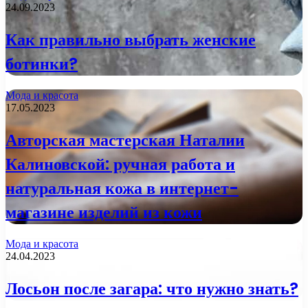
24.09.2023
Как правильно выбрать женские
ботинки?
Мода и красота
17.05.2023
Авторская мастерская Наталии
Калиновской: ручная работа и
натуральная кожа в интернет-
магазине изделий из кожи
Мода и красота
24.04.2023
Лосьон после загара: что нужно знать?