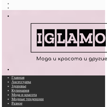
Случайная
статья
Log
In
Меню
Поиск...
Главная
Аксессуары
Здоровье
Кулинария
Мода и красота
Модные тенденции
Разное