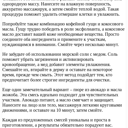
однородную массу. Нанесите на влажную поверхность,
аккуратно массажируя, а затем смойте теплой водой. Такая
процедура поможет удалить отмершие клетки и увлажнить.
Попробуйте также комбинацию кофейной гущи и кокосового
масла. Гущу трудно победить в роли эксфолианта, а кокосовое
масло доставит вашей коже необходимые вещества. Просто
соедините оба ингредиента и примените к участкам,
нуждающимся в внимании. Смойте через несколько минут.
Не забудьте об использовании морской соли с медом. Соль
поможет убрать загрязнения и активизировать
кровообращение, а мед добавит элементы увлажнения.
Смешайте их, втирайте в дерму и оставьте на некоторое
время, прежде чем смыть. Этот метод подойдет тем, кто
предпочитает более строгие ингредиенты для очистки.
Еще один замечательный вариант – пюре из авокадо и масла
жожоба. Эта смесь идеально подходит для чувствительных
участков. Авокадо питают, а масло смягчает и защищает.
Нанесите на лицо или тело, массажируя легкими круговыми
движениями, и оставьте на 10 минут, затем смойте.
Каждая из предложенных смесей уникальна и проста в
приготовлении, а результаты обязательно порадуют вас.