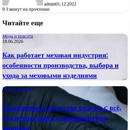
admin
01.12.2022
9
3 минут на прочтение
Читайте еще
Мода и красота
18.06.2026
Как работает меховая индустрия:
особенности производства, выбора и
ухода за меховыми изделиями
Мода и красота
17.04.2025
Современное искусство красоты: всё,
что нужно знать о перманентном
макияже