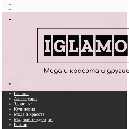
Случайная
статья
Log
In
Меню
Поиск...
Главная
Аксессуары
Здоровье
Кулинария
Мода и красота
Модные тенденции
Разное