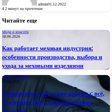
admin
01.12.2022
4
2 минут на прочтение
Читайте еще
Мода и красота
18.06.2026
Как работает меховая индустрия:
особенности производства, выбора и
ухода за меховыми изделиями
Мода и красота
17.04.2025
Современное искусство красоты: всё,
что нужно знать о перманентном
макияже