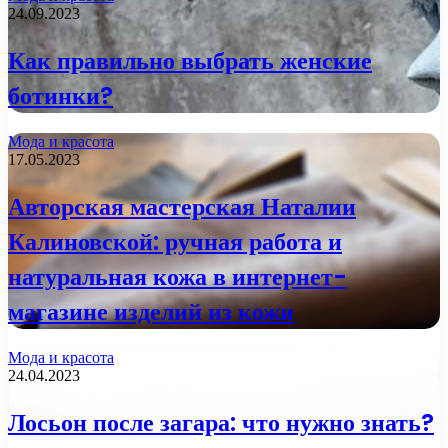
24.09.2023
Как правильно выбрать женские
ботинки?
Мода и красота
17.05.2023
Авторская мастерская Наталии
Калиновской: ручная работа и
натуральная кожа в интернет-
магазине изделий из кожи
Мода и красота
24.04.2023
Лосьон после загара: что нужно знать?