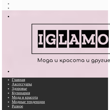
Случайная
статья
Log
In
Меню
Поиск...
Главная
Аксессуары
Здоровье
Кулинария
Мода и красота
Модные тенденции
Разное