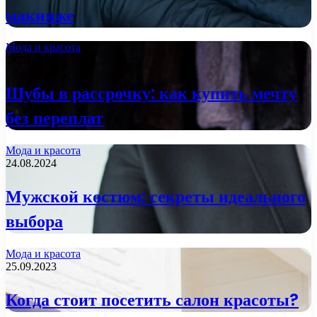
макияже
Мода и красота
27.08.2024
Шубы в рассрочку: как купить мечту
без переплат
Мода и красота
24.08.2024
Мужской костюм: секреты идеального
выбора
Мода и красота
25.09.2023
Когда стоит посетить салон красоты?