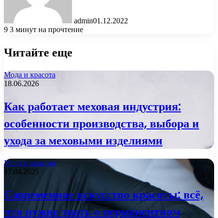
admin
01.12.2022
9
3 минут на прочтение
Читайте еще
Мода и красота
18.06.2026
Как работает меховая индустрия:
особенности производства, выбора и
ухода за меховыми изделиями
Мода и красота
17.04.2025
Современное искусство красоты: всё,
что нужно знать о перманентном