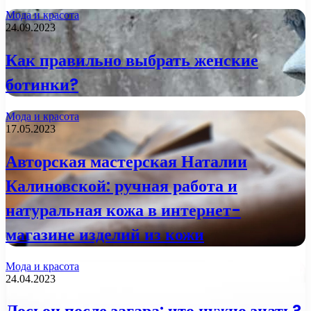
Мода и красота
24.09.2023
Как правильно выбрать женские
ботинки?
Мода и красота
17.05.2023
Авторская мастерская Наталии
Калиновской: ручная работа и
натуральная кожа в интернет-
магазине изделий из кожи
Мода и красота
24.04.2023
Лосьон после загара: что нужно знать?