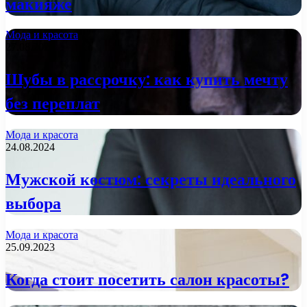
макияже
Мода и красота
27.08.2024
Шубы в рассрочку: как купить мечту
без переплат
Мода и красота
24.08.2024
Мужской костюм: секреты идеального
выбора
Мода и красота
25.09.2023
Когда стоит посетить салон красоты?