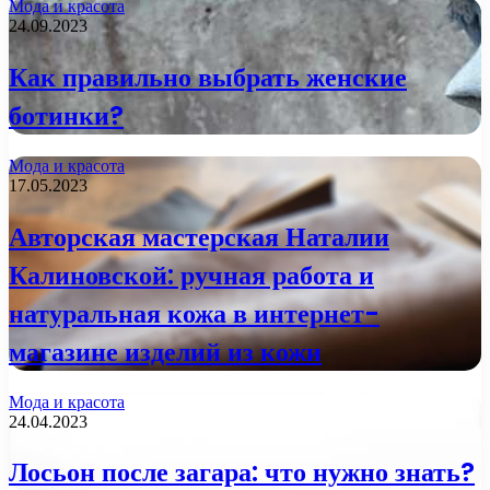
Мода и красота
24.09.2023
Как правильно выбрать женские
ботинки?
Мода и красота
17.05.2023
Авторская мастерская Наталии
Калиновской: ручная работа и
натуральная кожа в интернет-
магазине изделий из кожи
Мода и красота
24.04.2023
Лосьон после загара: что нужно знать?