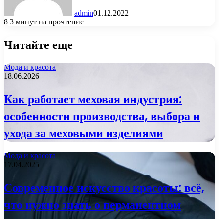
admin
01.12.2022
8
3 минут на прочтение
Читайте еще
Мода и красота
18.06.2026
Как работает меховая индустрия:
особенности производства, выбора и
ухода за меховыми изделиями
Мода и красота
17.04.2025
Современное искусство красоты: всё,
что нужно знать о перманентном