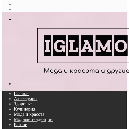
Случайная
статья
Log
In
Меню
Поиск...
Главная
Аксессуары
Здоровье
Кулинария
Мода и красота
Модные тенденции
Разное