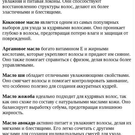
увлажняя и питавая локоны. Они способствуют
восстановлению структуры волос, делают их более
эластичными и блестящими.
Кокосовое масло
является одним из самых популярных
выборов для ухода за кудрявыми волосами. Оно проникает
глубоко в волосы, предотвращая потерю влаги и защищая от
повреждений.
Аргановое масло
богато витамином Е и жирными
кислотами, которые укрепляют волосы и придают им сияние.
Оно также помогает справиться с фризом, делая волосы более
управляемыми.
Масло ши
обладает отличными увлажняющими свойствами.
Оно смягчает волосы и помогает контролировать завивание,
что особенно полезно для создания аккуратных кудрей.
Масло жожоба
идеально подходит для кудрявых волос, так
как оно схоже по составу с натуральными маслами кожи. Оно
балансирует выработку себума, предотвращая излишнюю
жирность.
Масло авокадо
активно питает и увлажняет волосы, делая их
мягкими и блестящими. Его легко сочетать с другими
маслами для создания индивидуальных смесей для ухода.