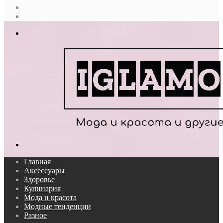
Случайная
статья
Log
In
Меню
Поиск...
Главная
Аксессуары
Здоровье
Кулинария
Мода и красота
Модные тенденции
Разное