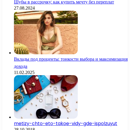
Шубы в рассрочку: как купить мечту без переплат
27.08.2024
Вклады под проценты: тонкости выбора и максимизация
дохода
11.02.2025
metizy-chto-eto-takoe-vidy-gde-ispolzuyut
28.10.2018