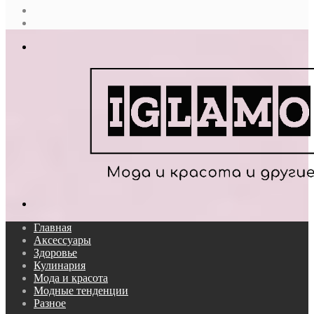
Случайная
статья
Log
In
Меню
Поиск...
Главная
Аксессуары
Здоровье
Кулинария
Мода и красота
Модные тенденции
Разное