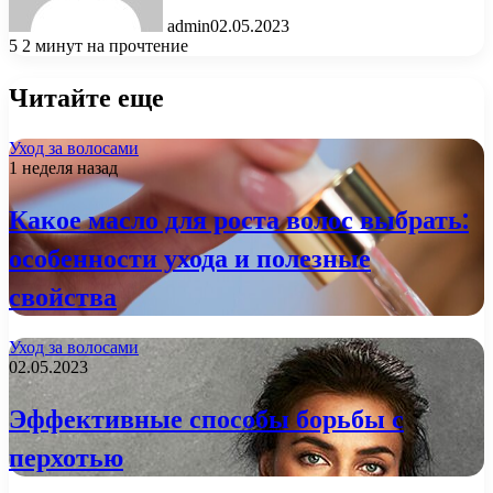
admin
02.05.2023
5
2 минут на прочтение
Читайте еще
Уход за волосами
1 неделя назад
Какое масло для роста волос выбрать:
особенности ухода и полезные
свойства
Уход за волосами
02.05.2023
Эффективные способы борьбы с
перхотью