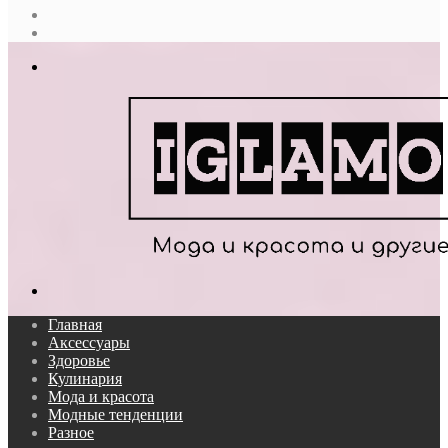
Случайная
статья
Log
In
Меню
Поиск...
Главная
Аксессуары
Здоровье
Кулинария
Мода и красота
Модные тенденции
Разное