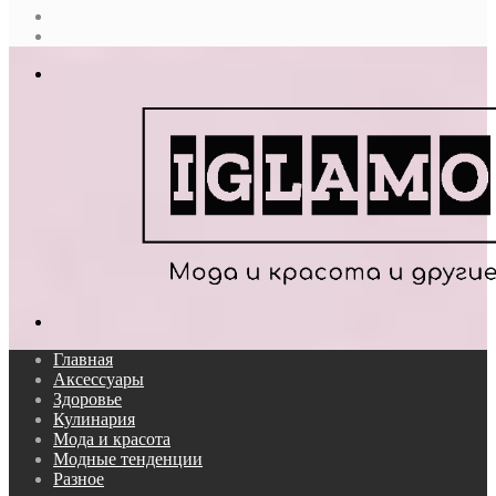
Случайная
статья
Log
In
Меню
Поиск...
Главная
Аксессуары
Здоровье
Кулинария
Мода и красота
Модные тенденции
Разное