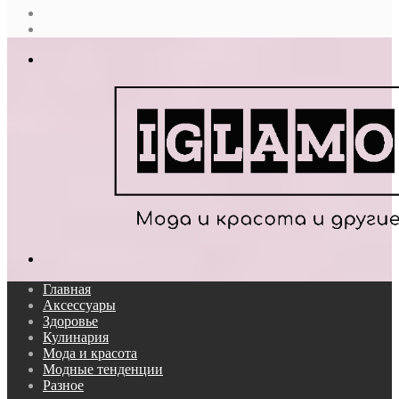
Случайная
статья
Log
In
Меню
Поиск...
Главная
Аксессуары
Здоровье
Кулинария
Мода и красота
Модные тенденции
Разное