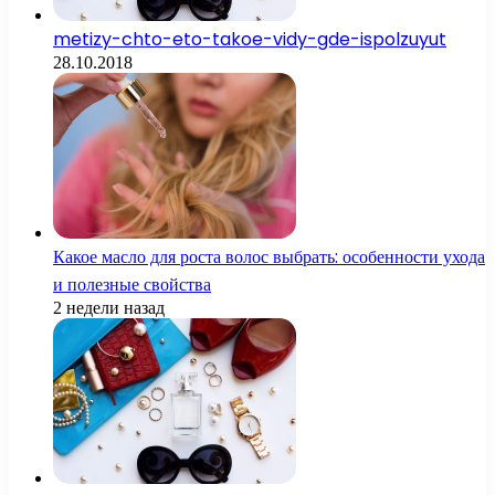
metizy-chto-eto-takoe-vidy-gde-ispolzuyut
28.10.2018
Какое масло для роста волос выбрать: особенности ухода
и полезные свойства
2 недели назад