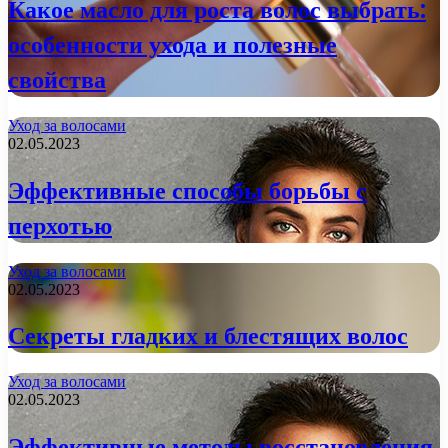
Какое масло для роста волос выбрать:
особенности ухода и полезные
свойства
Уход за волосами
02.05.2023
Эффективные способы борьбы с
перхотью
Уход за волосами
02.05.2023
Секреты гладких и блестящих волос
Уход за волосами
02.05.2023
Эффективные методы восстановления