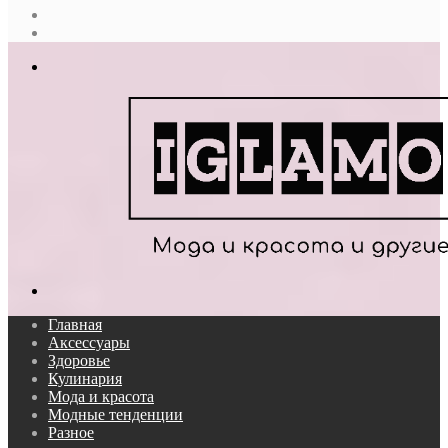
Случайная
статья
Log
In
Меню
Поиск...
Главная
Аксессуары
Здоровье
Кулинария
Мода и красота
Модные тенденции
Разное