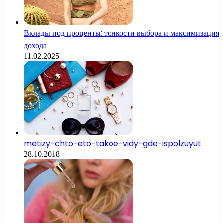
Вклады под проценты: тонкости выбора и максимизация
дохода
11.02.2025
metizy-chto-eto-takoe-vidy-gde-ispolzuyut
28.10.2018