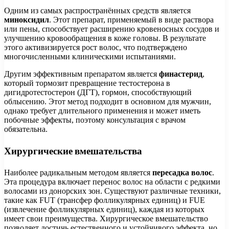
Одним из самых распространённых средств является
миноксидил
. Этот препарат, применяемый в виде раствора
или пены, способствует расширению кровеносных сосудов и
улучшению кровообращения в коже головы. В результате
этого активизируется рост волос, что подтверждено
многочисленными клиническими испытаниями.
Другим эффективным препаратом является
финастерид
,
который тормозит превращение тестостерона в
дигидротестостерон (ДГТ), гормон, способствующий
облысению. Этот метод подходит в основном для мужчин,
однако требует длительного применения и может иметь
побочные эффекты, поэтому консультация с врачом
обязательна.
Хирургические вмешательства
Наиболее радикальным методом является
пересадка волос
.
Эта процедура включает перенос волос на области с редкими
волосами из донорских зон. Существуют различные техники,
такие как FUT (трансфер фолликулярных единиц) и FUE
(извлечение фолликулярных единиц), каждая из которых
имеет свои преимущества. Хирургическое вмешательство
позволяет достичь естественного и устойчивого эффекта, но