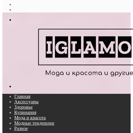
Случайная
статья
Log
In
Меню
Поиск...
Главная
Аксессуары
Здоровье
Кулинария
Мода и красота
Модные тенденции
Разное