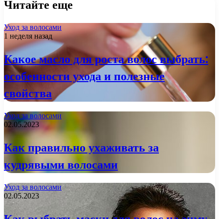
Читайте еще
Уход за волосами
1 неделя назад
Какое масло для роста волос выбрать:
особенности ухода и полезные
свойства
Уход за волосами
02.05.2023
Как правильно ухаживать за
кудрявыми волосами
Уход за волосами
02.05.2023
Как выбрать маски для волос на зиму