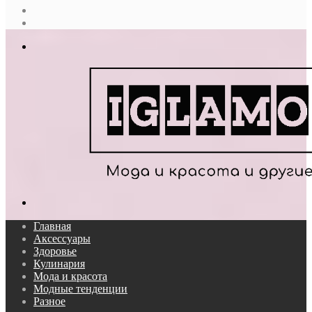
Случайная
статья
Log
In
Меню
Поиск...
Главная
Аксессуары
Здоровье
Кулинария
Мода и красота
Модные тенденции
Разное