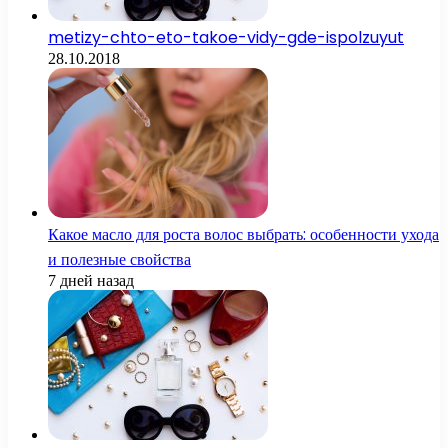
metizy-chto-eto-takoe-vidy-gde-ispolzuyut
28.10.2018
Какое масло для роста волос выбрать: особенности ухода
и полезные свойства
7 дней назад