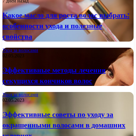
7 дней назад
Какое масло для роста волос выбрать:
особенности ухода и полезные
свойства
Уход за волосами
02.05.2023
Эффективные методы лечения
секущихся кончиков волос
Уход за волосами
02.05.2023
Эффективные советы по уходу за
окрашенными волосами в домашних
условиях